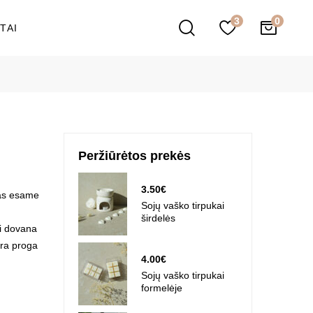
3
TAI
Peržiūrėtos prekės
3.50
€
nas esame
Sojų vaško tirpukai
širdelės
li dovana
yra proga
4.00
€
Sojų vaško tirpukai
formelėje