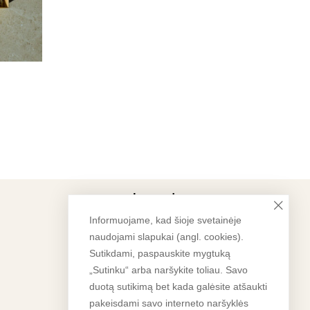
Įmonė
Informuojame, kad šioje svetainėje
IV pažymos nr. 977055
naudojami slapukai (angl. cookies).
Sutikdami, paspauskite mygtuką
APIE MUS
„Sutinku“ arba naršykite toliau. Savo
PRISTATYMAS IR GRĄŽINIMAS
duotą sutikimą bet kada galėsite atšaukti
pakeisdami savo interneto naršyklės
PASLAUGŲ TEIKIMO SĄLYGOS