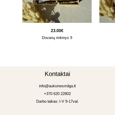
23.00
€
Dovanų rinkinys 9
Kontaktai
info@auksinesmilga.lt
+370 620 22802
Darbo laikas: I-V 9-17val.