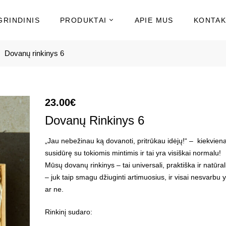
GRINDINIS
PRODUKTAI
APIE MUS
KONTAK
Dovanų rinkinys 6
23.00
€
Dovanų Rinkinys 6
„Jau nebežinau ką dovanoti, pritrūkau idėjų!“ – kiekvie
susidūrę su tokiomis mintimis ir tai yra visiškai normalu!
Mūsų dovanų rinkinys – tai universali, praktiška ir natūra
– juk taip smagu džiuginti artimuosius, ir visai nesvarbu 
ar ne.
Rinkinį sudaro: