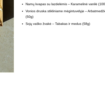
Namų kvapas su lazdelėmis – Karamelinė vanilė (100
Vonios druska stikliniame mėgintuvėlyje – Arbatmedžio
(50g)
Sojų vaško žvakė – Tabakas ir medus (58g)