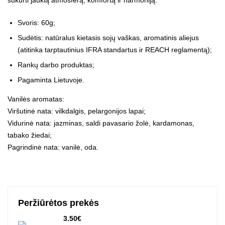
sukurti jaukią atmosferą, komfortą ir harmoniją.
Svoris: 60g;
Sudėtis: natūralus kietasis sojų vaškas, aromatinis aliejus
(atitinka tarptautinius IFRA standartus ir REACH reglamentą);
Rankų darbo produktas;
Pagaminta Lietuvoje.
Vanilės aromatas:
Viršutinė nata: vilkdalgis, pelargonijos lapai;
Vidurinė nata: jazminas, saldi pavasario žolė, kardamonas,
tabako žiedai;
Pagrindinė nata: vanilė, oda.
Peržiūrėtos prekės
3.50
€