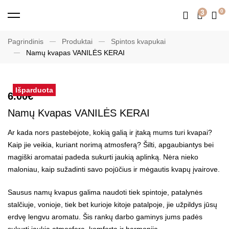
3
Pagrindinis
Produktai
Spintos kvapukai
Namų kvapas VANILĖS KERAI
Išparduota
6.00
€
Namų Kvapas VANILĖS KERAI
Ar kada nors pastebėjote, kokią galią ir įtaką mums turi kvapai?
Kaip jie veikia, kuriant norimą atmosferą? Šilti, apgaubiantys bei
magiški aromatai padeda sukurti jaukią aplinką. Nėra nieko
maloniau, kaip sužadinti savo pojūčius ir mėgautis kvapų įvairove.
Sausus namų kvapus galima naudoti tiek spintoje, patalynės
stalčiuje, vonioje, tiek bet kurioje kitoje patalpoje, jie užpildys jūsų
erdvę lengvu aromatu. Šis rankų darbo gaminys jums padės