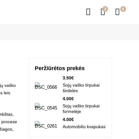
3
Peržiūrėtos prekės
3.50
€
Sojų vaško tirpukai
ojų vaško
širdelės
s leis
4.00
€
Sojų vaško tirpukai
formelėje
nkštas,
4.00
€
s procese
Automobilio kvapukas
žiagos,