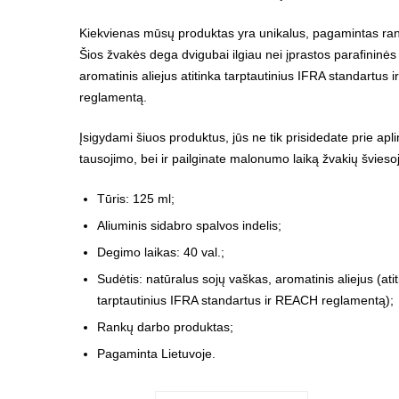
Kiekvienas mūsų produktas yra unikalus, pagamintas ra
Šios žvakės dega dvigubai ilgiau nei įprastos parafininės
aromatinis aliejus atitinka tarptautinius IFRA standartus
reglamentą.
Įsigydami šiuos produktus, jūs ne tik prisidedate prie apl
tausojimo, bei ir pailginate malonumo laiką žvakių švieso
Tūris: 125 ml;
Aliuminis sidabro spalvos indelis;
Degimo laikas: 40 val.;
Sudėtis: natūralus sojų vaškas, aromatinis aliejus (ati
tarptautinius IFRA standartus ir REACH reglamentą);
Rankų darbo produktas;
Pagaminta Lietuvoje.