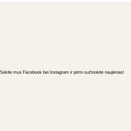
may
be
chosen
on
the
product
page
Sekite mus Facebook bei Instagram ir pirmi sužinokite naujienas!