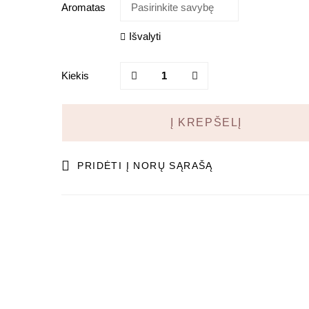
Aromatas
Išvalyti
Sojų
Kiekis
vaško
žvakė
quantity
Į KREPŠELĮ
PRIDĖTI Į NORŲ SĄRAŠĄ