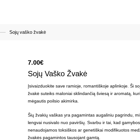
Sojų vaško žvakė
7.00
€
Sojų Vaško Žvakė
Įsivaizduokite save ramioje, romantiškoje aplinkoje. Ši s
žvakė suteiks maloniai sklindančią šviesą ir aromatą, kuri
mėgautis poilsio akimirka.
Šių žvakių vaškas yra pagamintas augaliniu pagrindu, mi
lengvai nusivalo nuo paviršių. Svarbu ir tai, kad gamybo
nenaudojamos toksiškos ar genetiškai modifikuotos med
žvakės pagamintos tausojant gamtą.