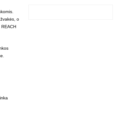
nkomis.
 žvakės, o
 ir REACH
inkos
je.
tinka