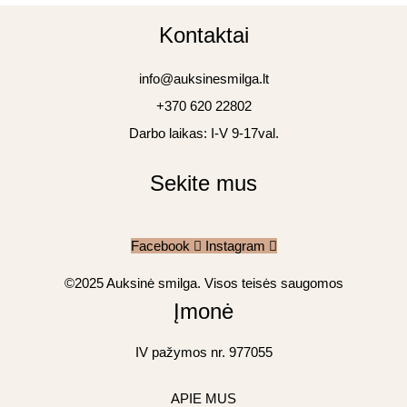
Kontaktai
info@auksinesmilga.lt
+370 620 22802
Darbo laikas: I-V 9-17val.
Sekite mus
Facebook
Instagram
©2025 Auksinė smilga. Visos teisės saugomos
Įmonė
IV pažymos nr. 977055
APIE MUS